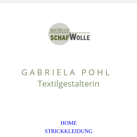
G A B R I E L A P O H L
Textilgestalterin
HOME
STRICKKLEIDUNG